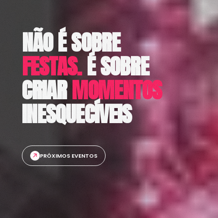
NÃO É SOBRE
FESTAS.
É SOBRE
CRIAR
MOMENTOS
INESQUECÍVEIS
PRÓXIMOS EVENTOS